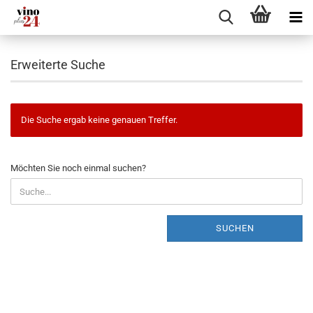
Erweiterte Suche
Die Suche ergab keine genauen Treffer.
MÖCHTEN
Möchten Sie noch einmal suchen?
SIE
NOCH
EINMAL
SUCHEN?
SUCHEN